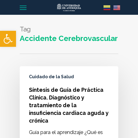
Menu
Skip
to
main
Tag
content
Abrir barra de herramientas
Accidente Cerebrovascular
Cuidado de la Salud
Síntesis de Guía de Práctica
Clínica. Diagnóstico y
tratamiento de la
insuficiencia cardiaca aguda y
crónica
Guía para el aprendizaje ¿Qué es