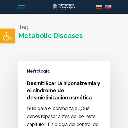
Menu
Skip
to
main
Tag
content
Abrir barra de herramientas
Metabolic Diseases
Nefrología
Desmitificar la hiponatremia y
el síndrome de
desmielinización osmótica
Guía para el aprendizaje ¿Qué
debes repasar antes de leer este
capítulo? Fisiología del control de